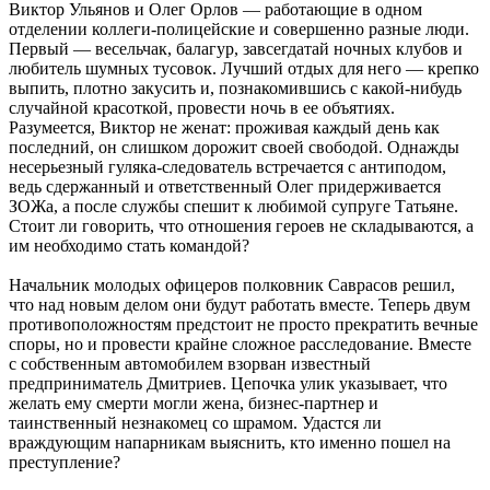
Виктор Ульянов и Олег Орлов — работающие в одном
отделении коллеги-полицейские и совершенно разные люди.
Первый — весельчак, балагур, завсегдатай ночных клубов и
любитель шумных тусовок. Лучший отдых для него — крепко
выпить, плотно закусить и, познакомившись с какой-нибудь
случайной красоткой, провести ночь в ее объятиях.
Разумеется, Виктор не женат: проживая каждый день как
последний, он слишком дорожит своей свободой. Однажды
несерьезный гуляка-следователь встречается с антиподом,
ведь сдержанный и ответственный Олег придерживается
ЗОЖа, а после службы спешит к любимой супруге Татьяне.
Стоит ли говорить, что отношения героев не складываются, а
им необходимо стать командой?
Начальник молодых офицеров полковник Саврасов решил,
что над новым делом они будут работать вместе. Теперь двум
противоположностям предстоит не просто прекратить вечные
споры, но и провести крайне сложное расследование. Вместе
с собственным автомобилем взорван известный
предприниматель Дмитриев. Цепочка улик указывает, что
желать ему смерти могли жена, бизнес-партнер и
таинственный незнакомец со шрамом. Удастся ли
враждующим напарникам выяснить, кто именно пошел на
преступление?