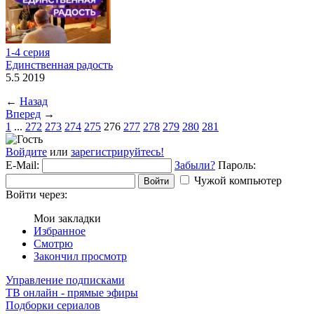
1-4 серия
Единственная радость
5.5 2019
←
Назад
Вперед
→
1
...
272
273
274
275
276
277
278
279
280
281
Войдите
или
зарегистрируйтесь!
E-Mail:
Забыли?
Пароль:
Чужой компьютер
Войти
Войти через:
Мои закладки
Избранное
Смотрю
Закончил просмотр
Управление подписками
ТВ онлайн - прямые эфиры
Подборки сериалов