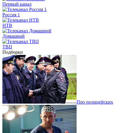
Первый канал
Россия 1
НТВ
Домашний
ТВЦ
Подборки
Про полицейских