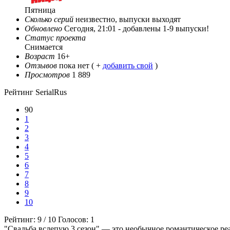
Пятница
Сколько серий
неизвестно, выпуски выходят
Обновлено
Сегодня, 21:01 -
добавлены 1-9 выпуски!
Статус проекта
Снимается
Возраст
16+
Отзывов
пока нет ( +
добавить свой
)
Просмотров
1 889
Рейтинг SerialRus
90
1
2
3
4
5
6
7
8
9
10
Рейтинг:
9
/
10
Голосов:
1
"Свадьба вслепую 3 сезон" — это необычное романтическое 