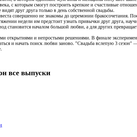
века, с которым смогут построить крепкие и счастливые отноше
видят друг друга только в день собственной свадьбы.
невеста совершенно не знакомы до церемонии бракосочетания. П
жении недели им предстоит узнать привычки друг друга, научи
иод становится началом большой любви, а для других превращает
 открытиями и непростыми решениями. В финале эксперимента
ься и начать поиск любви заново. "Свадьба вслепую 3 сезон" — 
.
он все выпуски