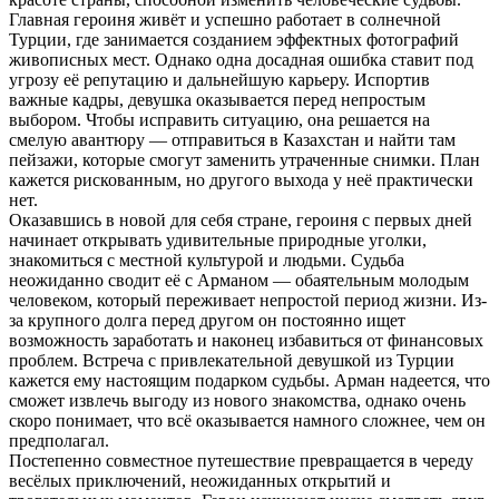
Главная героиня живёт и успешно работает в солнечной
Турции, где занимается созданием эффектных фотографий
живописных мест. Однако одна досадная ошибка ставит под
угрозу её репутацию и дальнейшую карьеру. Испортив
важные кадры, девушка оказывается перед непростым
выбором. Чтобы исправить ситуацию, она решается на
смелую авантюру — отправиться в Казахстан и найти там
пейзажи, которые смогут заменить утраченные снимки. План
кажется рискованным, но другого выхода у неё практически
нет.
Оказавшись в новой для себя стране, героиня с первых дней
начинает открывать удивительные природные уголки,
знакомиться с местной культурой и людьми. Судьба
неожиданно сводит её с Арманом — обаятельным молодым
человеком, который переживает непростой период жизни. Из-
за крупного долга перед другом он постоянно ищет
возможность заработать и наконец избавиться от финансовых
проблем. Встреча с привлекательной девушкой из Турции
кажется ему настоящим подарком судьбы. Арман надеется, что
сможет извлечь выгоду из нового знакомства, однако очень
скоро понимает, что всё оказывается намного сложнее, чем он
предполагал.
Постепенно совместное путешествие превращается в череду
весёлых приключений, неожиданных открытий и