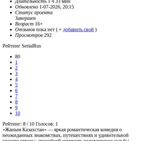
Длительность
1 ч 33 мин
Обновлено
1-07-2026, 20:15
Статус проекта
Завершен
Возраст
16+
Отзывов
пока нет ( +
добавить свой
)
Просмотров
292
Рейтинг SerialRus
80
1
2
3
4
5
6
7
8
9
10
Рейтинг:
8
/
10
Голосов:
1
«Жаным Казахстан» — яркая романтическая комедия о
неожиданных знакомствах, путешествиях и удивительной
красоте страны, способной изменить человеческие судьбы.