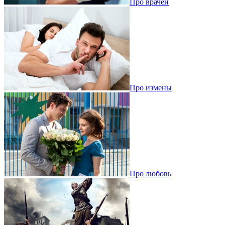
Про врачей
Про измены
Про любовь