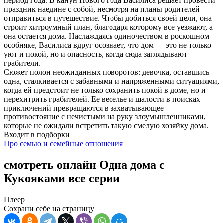
период года. В канун Нового года Василиса решает провести
праздник наедине с собой, несмотря на планы родителей
отправиться в путешествие. Чтобы добиться своей цели, она
строит хитроумный план, благодаря которому все уезжают, а
она остается дома. Наслаждаясь одиночеством в роскошном
особняке, Василиса вдруг осознает, что дом — это не только
уют и покой, но и опасность, когда сюда заглядывают
грабители.
Сюжет полон неожиданных поворотов: девочка, оставшись
одна, сталкивается с забавными и напряженными ситуациями,
когда ей предстоит не только сохранить покой в доме, но и
перехитрить грабителей. Ее веселье и шалости в поисках
приключений превращаются в захватывающее
противостояние с нечистыми на руку злоумышленниками,
которые не ожидали встретить такую смелую хозяйку дома.
Входит в подборки
Про семью и семейные отношения
смотреть онлайн Одна дома с
Кукояками все серии
Плеер
Сохрани себе на страницу