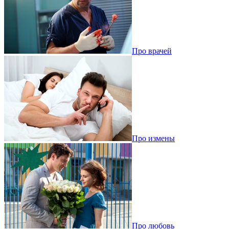
Про врачей
Про измены
Про любовь