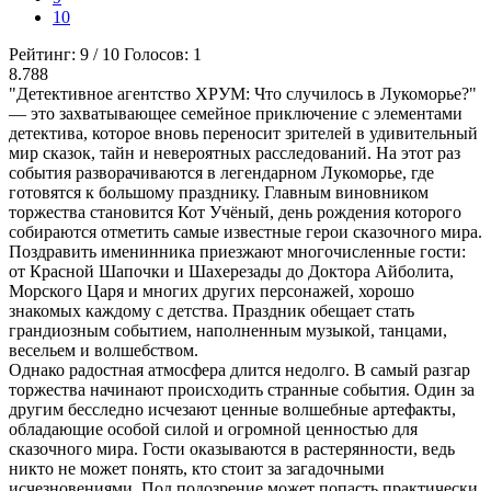
10
Рейтинг:
9
/
10
Голосов:
1
8.788
"Детективное агентство ХРУМ: Что случилось в Лукоморье?"
— это захватывающее семейное приключение с элементами
детектива, которое вновь переносит зрителей в удивительный
мир сказок, тайн и невероятных расследований. На этот раз
события разворачиваются в легендарном Лукоморье, где
готовятся к большому празднику. Главным виновником
торжества становится Кот Учёный, день рождения которого
собираются отметить самые известные герои сказочного мира.
Поздравить именинника приезжают многочисленные гости:
от Красной Шапочки и Шахерезады до Доктора Айболита,
Морского Царя и многих других персонажей, хорошо
знакомых каждому с детства. Праздник обещает стать
грандиозным событием, наполненным музыкой, танцами,
весельем и волшебством.
Однако радостная атмосфера длится недолго. В самый разгар
торжества начинают происходить странные события. Один за
другим бесследно исчезают ценные волшебные артефакты,
обладающие особой силой и огромной ценностью для
сказочного мира. Гости оказываются в растерянности, ведь
никто не может понять, кто стоит за загадочными
исчезновениями. Под подозрение может попасть практически