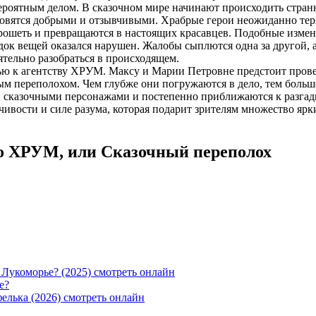
евероятным делом. В сказочном мире начинают происходить стран
овятся добрыми и отзывчивыми. Храбрые герои неожиданно теря
хорошеть и превращаются в настоящих красавцев. Подобные изм
ок вещей оказался нарушен. Жалобы сыплются одна за другой, 
тельно разобраться в происходящем.
ю к агентству ХРУМ. Максу и Марии Петровне предстоит провес
ным переполохом. Чем глубже они погружаются в дело, тем боль
и сказочными персонажами и постепенно приближаются к разгад
дчивости и силе разума, которая подарит зрителям множество яр
во ХРУМ, или Сказочный переполох
е?