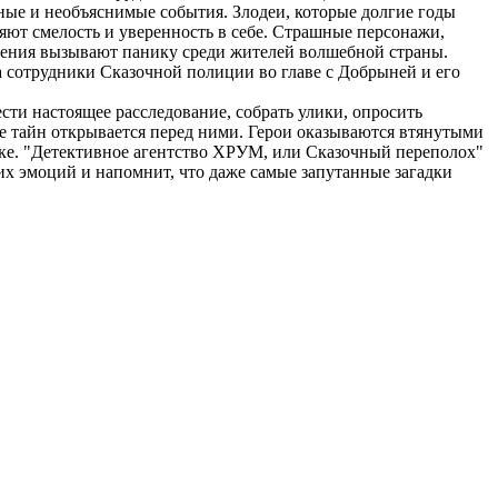
ные и необъяснимые события. Злодеи, которые долгие годы
ют смелость и уверенность в себе. Страшные персонажи,
енения вызывают панику среди жителей волшебной страны.
а сотрудники Сказочной полиции во главе с Добрыней и его
ти настоящее расследование, собрать улики, опросить
ше тайн открывается перед ними. Герои оказываются втянутыми
ке. "Детективное агентство ХРУМ, или Сказочный переполох"
ких эмоций и напомнит, что даже самые запутанные загадки