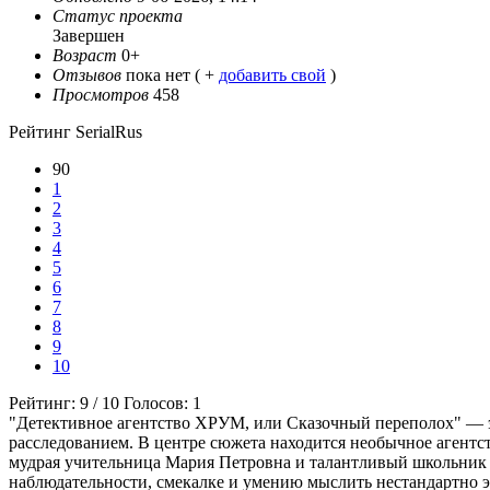
Статус проекта
Завершен
Возраст
0+
Отзывов
пока нет ( +
добавить свой
)
Просмотров
458
Рейтинг SerialRus
90
1
2
3
4
5
6
7
8
9
10
Рейтинг:
9
/
10
Голосов:
1
"Детективное агентство ХРУМ, или Сказочный переполох" — э
расследованием. В центре сюжета находится необычное аген
мудрая учительница Мария Петровна и талантливый школьник 
наблюдательности, смекалке и умению мыслить нестандартно э