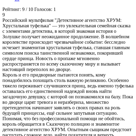
Рейтинг:
9
/
10
Голосов:
1
9
Российский мультфильм "Детективное агентство ХРУМ:
Хрустальная туфелька" — это увлекательная семейная сказка
с элементами детектива, в которой знакомая история о
Золушке получает неожиданное продолжение. В волшебном
королевстве происходит чрезвычайное событие: бесследно
исчезает знаменитая хрустальная туфелька, ставшая главным
символом поиска таинственной незнакомки, покорившей
сердце принца. Новость о пропаже мгновенно
распространяется по всему сказочному миру и вызывает
настоящий переполох во дворце.
Король и его придворные пытаются понять, кому
понадобилось похищать столь важную реликвию. Особенно
тяжело переживает случившееся принц, ведь именно туфелька
оставалась его единственной надеждой вновь найти
загадочную девушку, с которой он познакомился на балу. Пока
во дворце царят тревога и неразбериха, множество
претенденток начинают заявлять о своих правах на роль
будущей принцессы, ещё сильнее запутывая ситуацию.
Понимая, что без профессиональной помощи не обойтись,
король обращается в Сказочную полицию и знаменитое
детективное агентство ХРУМ. Опытным сыщикам предстоит
распутать сложное дело, найти похитителя и вернуть