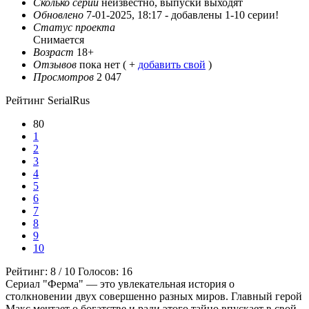
Сколько серий
неизвестно, выпуски выходят
Обновлено
7-01-2025, 18:17 -
добавлены 1-10 серии!
Статус проекта
Снимается
Возраст
18+
Отзывов
пока нет ( +
добавить свой
)
Просмотров
2 047
Рейтинг SerialRus
80
1
2
3
4
5
6
7
8
9
10
Рейтинг:
8
/
10
Голосов:
16
Сериал "Ферма" — это увлекательная история о
столкновении двух совершенно разных миров. Главный герой
Макс мечтает о богатстве и ради этого тайно впускает в свой