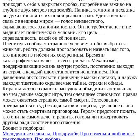
приходят в себя в закрытых гробах, погребённые заживо на
глубине двух метров под землёй. Паника, темнота и нехватка
воздуха становятся их новой реальностью. Единственная
связь с внешним миром — голос неизвестного,
скрывающегося за анонимностью. Он не требует денег и не
выдвигает политических условий. Его цель —
справедливость, какой он её понимает.
Пленитель сообщает страшное условие: чтобы выбраться
живыми, ребята должны проголосовать и назвать имя того,
кто виновен в гибели их сокурсницы. Времени
катастрофически мало — всего три часа. Механизмы,
поддерживающие жизнь внутри гробов, постепенно выходят
из строя, а каждый вдох становится испытанием. Под
давлением обстоятельств привычные маски слетают, и наружу
выходят тщательно скрываемые тайны, страхи и обиды.
Кира пытается сохранить рассудок и объединить остальных,
но чем дальше заходит игра, тем очевиднее становится: правда
может оказаться страшнее самой смерти. Голосование
превращается в суд без адвокатов и защиты, где любое слово
может стать смертным приговором. Героям предстоит понять,
кто они на самом деле, и решить, готовы ли пожертвовать
другим ради собственного спасения.
Входит в подборки
Молодежные сериалы
,
Про дружбу
,
Про измены и любовные
треугольники
,
Про любовь