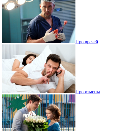
Про врачей
Про измены