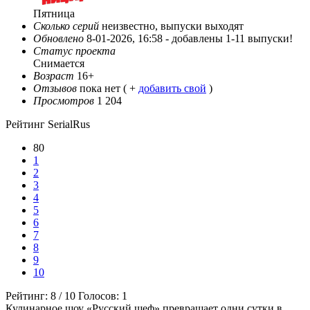
Пятница
Сколько серий
неизвестно, выпуски выходят
Обновлено
8-01-2026, 16:58 -
добавлены 1-11 выпуски!
Статус проекта
Снимается
Возраст
16+
Отзывов
пока нет ( +
добавить свой
)
Просмотров
1 204
Рейтинг SerialRus
80
1
2
3
4
5
6
7
8
9
10
Рейтинг:
8
/
10
Голосов:
1
Кулинарное шоу «Русский шеф» превращает одни сутки в