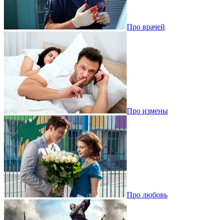
Про врачей
Про измены
Про любовь