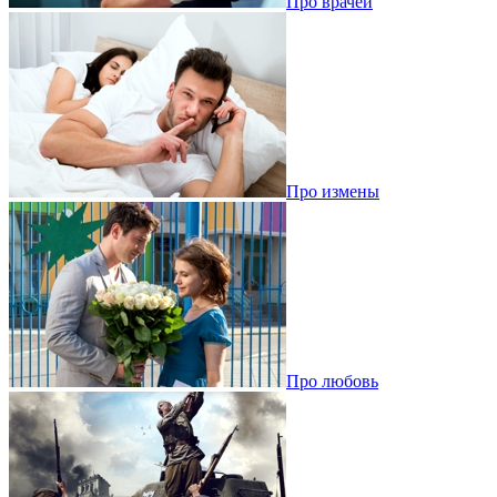
Про врачей
Про измены
Про любовь