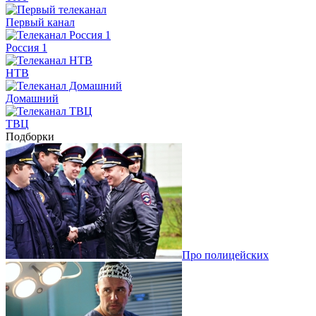
Первый канал
Россия 1
НТВ
Домашний
ТВЦ
Подборки
Про полицейских