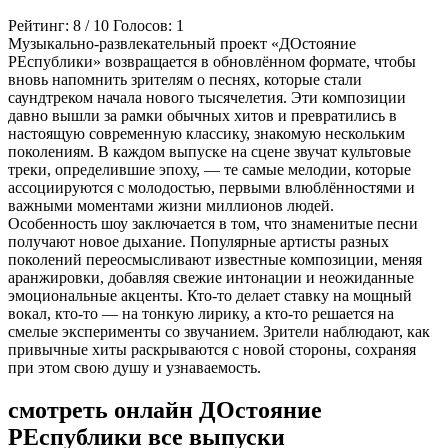
Рейтинг:
8
/
10
Голосов:
1
Музыкально-развлекательный проект «ДОстояние
РЕспублики» возвращается в обновлённом формате, чтобы
вновь напомнить зрителям о песнях, которые стали
саундтреком начала нового тысячелетия. Эти композиции
давно вышли за рамки обычных хитов и превратились в
настоящую современную классику, знакомую нескольким
поколениям. В каждом выпуске на сцене звучат культовые
треки, определившие эпоху, — те самые мелодии, которые
ассоциируются с молодостью, первыми влюблённостями и
важными моментами жизни миллионов людей.
Особенность шоу заключается в том, что знаменитые песни
получают новое дыхание. Популярные артисты разных
поколений переосмысливают известные композиции, меняя
аранжировки, добавляя свежие интонации и неожиданные
эмоциональные акценты. Кто-то делает ставку на мощный
вокал, кто-то — на тонкую лирику, а кто-то решается на
смелые эксперименты со звучанием. Зрители наблюдают, как
привычные хиты раскрываются с новой стороны, сохраняя
при этом свою душу и узнаваемость.
смотреть онлайн ДОстояние
РЕспублики все выпуски