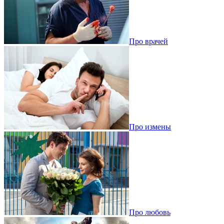
Про врачей
Про измены
Про любовь