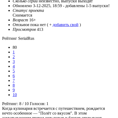
Сколько серий
неизвестно, выпуски выходят
Обновлено
3-12-2025, 18:59 -
добавлены 1-5 выпуски!
Статус проекта
Снимается
Возраст
16+
Отзывов
пока нет ( +
добавить свой
)
Просмотров
413
Рейтинг SerialRus
80
1
2
3
4
5
6
7
8
9
10
Рейтинг:
8
/
10
Голосов:
1
Когда кулинария встречается с путешествием, рождается
нечто особенное — "Полёт со вкусом". В этом
захватывающем тревел-шоу повар и блогер открывают