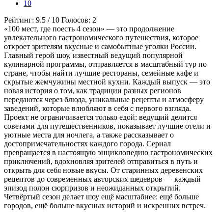
10
Рейтинг:
9.5
/
10
Голосов:
2
«100 мест, где поесть 4 сезон» — это продолжение
увлекательного гастрономического путешествия, которое
откроет зрителям вкусные и самобытные уголки России.
Главный герой шоу, известный ведущий популярной
кулинарной программы, отправляется в масштабный тур по
стране, чтобы найти лучшие рестораны, семейные кафе и
скрытые жемчужины местной кухни. Каждый выпуск — это
новая история о том, как традиции разных регионов
передаются через блюда, уникальные рецепты и атмосферу
заведений, которые влюбляют в себя с первого взгляда.
Проект не ограничивается только едой: ведущий делится
советами для путешественников, показывает лучшие отели и
уютные места для ночлега, а также рассказывает о
достопримечательностях каждого города. Сериал
превращается в настоящую энциклопедию гастрономических
приключений, вдохновляя зрителей отправиться в путь и
открыть для себя новые вкусы. От старинных деревенских
рецептов до современных авторских шедевров — каждый
эпизод полон сюрпризов и неожиданных открытий.
Четвёртый сезон делает шоу ещё масштабнее: ещё больше
городов, ещё больше вкусных историй и искренних встреч.