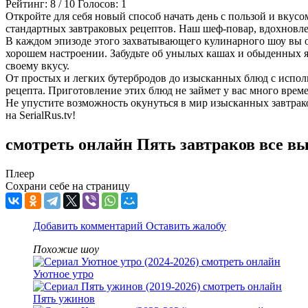
Рейтинг:
8
/
10
Голосов:
1
Откройте для себя новый способ начать день с пользой и вкус
стандартных завтраковых рецептов. Наш шеф-повар, вдохновле
В каждом эпизоде этого захватывающего кулинарного шоу вы отк
хорошем настроении. Забудьте об унылых кашах и обыденных яи
своему вкусу.
От простых и легких бутербродов до изысканных блюд с испол
рецепта. Приготовление этих блюд не займет у вас много време
Не упустите возможность окунуться в мир изысканных завтрако
на SerialRus.tv!
смотреть онлайн Пять завтраков все в
Плеер
Сохрани себе на страницу
Добавить комментарий
Оставить жалобу
Похожие шоу
Уютное утро
Пять ужинов