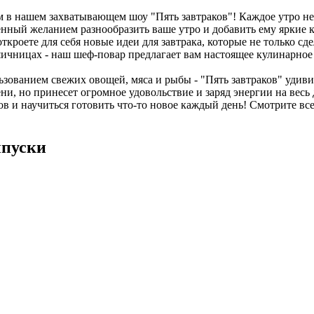
ом в нашем захватывающем шоу "Пять завтраков"! Каждое утро н
нный желанием разнообразить ваше утро и добавить ему яркие к
роете для себя новые идеи для завтрака, которые не только сдел
чницах - наш шеф-повар предлагает вам настоящее кулинарное п
ьзованием свежих овощей, мяса и рыбы - "Пять завтраков" удив
ни, но принесет огромное удовольствие и заряд энергии на весь 
в и научиться готовить что-то новое каждый день! Смотрите вс
ыпуски