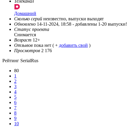
Телеканал
Домашний
Сколько серий
неизвестно, выпуски выходят
Обновлено
14-11-2024, 18:58 -
добавлены 1-20 выпуски!
Статус проекта
Снимается
Возраст
12+
Отзывов
пока нет ( +
добавить свой
)
Просмотров
2 176
Рейтинг SerialRus
80
1
2
3
4
5
6
7
8
9
10