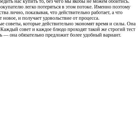
дить нас купить то, без чего мы якобы не можем обойтись.
купателю легко потеряться в этом потоке. Именно поэтому
ва лично, показывая, что действительно работает, а что
 новое, и получает удовольствие от процесса.
е советы, которые действительно экономят время и силы. Она
 Каждый совет и каждое блюдо проходят такой же строгий тест
ть — она обязательно предложит более удобный вариант.