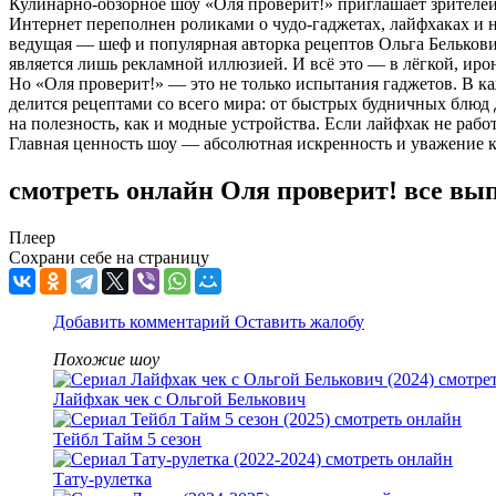
Кулинарно-обзорное шоу «Оля проверит!» приглашает зрителей 
Интернет переполнен роликами о чудо-гаджетах, лайфхаках и
ведущая — шеф и популярная авторка рецептов Ольга Белькович 
является лишь рекламной иллюзией. И всё это — в лёгкой, ирон
Но «Оля проверит!» — это не только испытания гаджетов. В к
делится рецептами со всего мира: от быстрых будничных блюд 
на полезность, как и модные устройства. Если лайфхак не раб
Главная ценность шоу — абсолютная искренность и уважение к
смотреть онлайн Оля проверит! все вы
Плеер
Сохрани себе на страницу
Добавить комментарий
Оставить жалобу
Похожие шоу
Лайфхак чек с Ольгой Белькович
Тейбл Тайм 5 сезон
Тату-рулетка