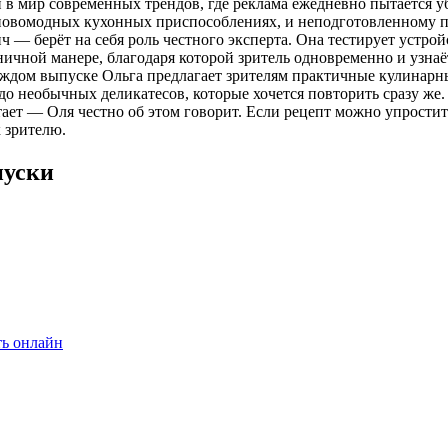
в мир современных трендов, где реклама ежедневно пытается убе
 новомодных кухонных приспособлениях, и неподготовленному по
— берёт на себя роль честного эксперта. Она тестирует устройст
ичной манере, благодаря которой зритель одновременно и узнаёт
аждом выпуске Ольга предлагает зрителям практичные кулинарны
до необычных деликатесов, которые хочется повторить сразу же.
отает — Оля честно об этом говорит. Если рецепт можно упрости
 зрителю.
пуски