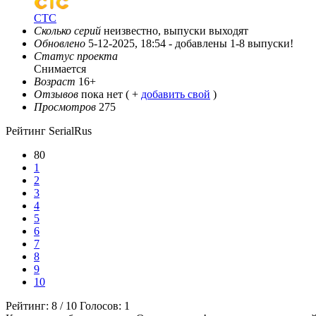
СТС
Сколько серий
неизвестно, выпуски выходят
Обновлено
5-12-2025, 18:54 -
добавлены 1-8 выпуски!
Статус проекта
Снимается
Возраст
16+
Отзывов
пока нет ( +
добавить свой
)
Просмотров
275
Рейтинг SerialRus
80
1
2
3
4
5
6
7
8
9
10
Рейтинг:
8
/
10
Голосов:
1