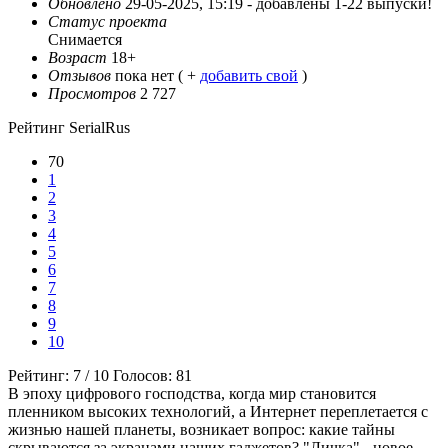
Обновлено
29-05-2025, 15:19 -
добавлены 1-22 выпуски!
Статус проекта
Снимается
Возраст
18+
Отзывов
пока нет ( +
добавить свой
)
Просмотров
2 727
Рейтинг SerialRus
70
1
2
3
4
5
6
7
8
9
10
Рейтинг:
7
/
10
Голосов:
81
В эпоху цифрового господства, когда мир становится
пленником высоких технологий, а Интернет переплетается с
жизнью нашей планеты, возникает вопрос: какие тайны
скрываются за экранами наших гаджетов? "Личка" - новое