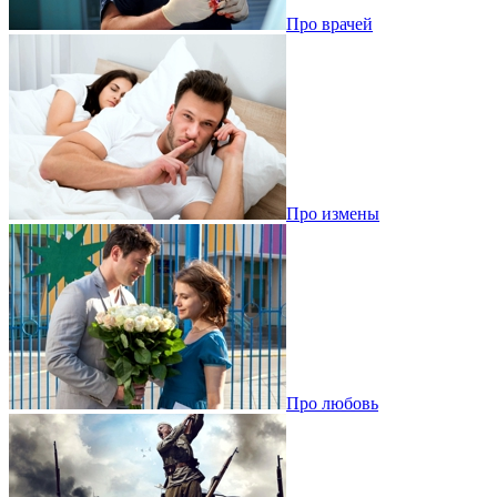
Про врачей
Про измены
Про любовь