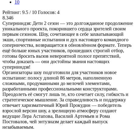
10
Рейтинг:
9.5
/
10
Голосов:
4
8.346
Суперниндзя: Дети 2 сезон — это долгожданное продолжение
уникального проекта, покорившего сердца зрителей своим
первым сезоном. Шоу, сочетающее в себе захватывающий
экшн, спортивные испытания и дух настоящего командного
соперничества, возвращается в обновлённом формате. Теперь
ещё больше юных участников, прошедших строгий отбор,
готовы бросить вызов невероятной полосе препятствий,
чтобы доказать — они достойны звания настоящих
суперниндзя!
Организаторы шоу подготовили для участников новое
испытание: полосу длиной 86 метров, наполненную
сложными, продуманными до мелочей элементами,
разработанными профессиональными конструкторами.
Преодолеть её смогут лишь те, кто сочетает силу, гибкость и
стратегическое мышление. За справедливость и поддержку
отвечает харизматичный Юрий Прокудин — победитель
взрослой версии шоу, а зрелищную атмосферу создают
ведущие Лера Астапова, Василий Артемьев и Рома
Постовалов, чей энтузиазм делает каждый выпуск
незабываемым.