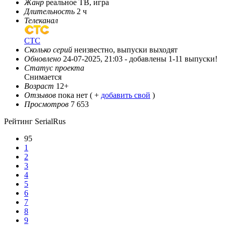
Жанр
реальное ТВ, игра
Длительность
2 ч
Телеканал
СТС
Сколько серий
неизвестно, выпуски выходят
Обновлено
24-07-2025, 21:03 -
добавлены 1-11 выпуски!
Статус проекта
Снимается
Возраст
12+
Отзывов
пока нет ( +
добавить свой
)
Просмотров
7 653
Рейтинг SerialRus
95
1
2
3
4
5
6
7
8
9