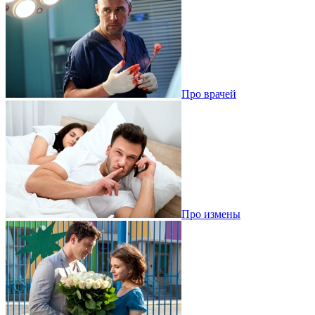
Про врачей
Про измены