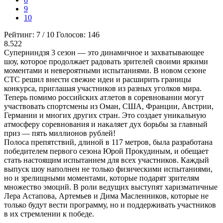
9
10
Рейтинг:
7
/
10
Голосов:
146
8.522
Суперниндзя 3 сезон — это динамичное и захватывающее
шоу, которое продолжает радовать зрителей своими яркими
моментами и невероятными испытаниями. В новом сезоне
СТС решил внести свежие идеи и расширить границы
конкурса, приглашая участников из разных уголков мира.
Теперь помимо российских атлетов в соревновании могут
участвовать спортсмены из Оман, США, Франции, Австрии,
Германии и многих других стран. Это создает уникальную
атмосферу соревнования и накаляет дух борьбы за главный
приз — пять миллионов рублей!
Полоса препятствий, длиной в 117 метров, была разработана
победителем первого сезона Юрой Прокудиным, и обещает
стать настоящим испытанием для всех участников. Каждый
выпуск шоу наполнен не только физическими испытаниями,
но и зрелищными моментами, которые подарят зрителям
множество эмоций. В роли ведущих выступят харизматичные
Лера Астапова, Артемьев и Дима Масленников, которые не
только будут вести программу, но и поддерживать участников
в их стремлении к победе.