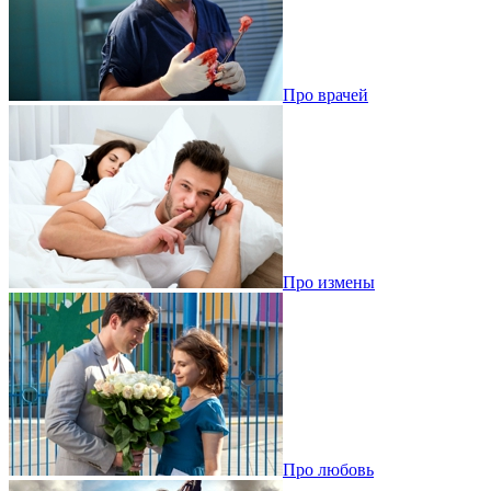
Про врачей
Про измены
Про любовь