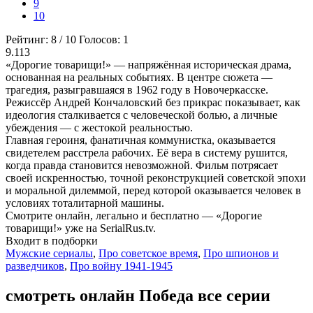
9
10
Рейтинг:
8
/
10
Голосов:
1
9.113
«Дорогие товарищи!» — напряжённая историческая драма,
основанная на реальных событиях. В центре сюжета —
трагедия, разыгравшаяся в 1962 году в Новочеркасске.
Режиссёр Андрей Кончаловский без прикрас показывает, как
идеология сталкивается с человеческой болью, а личные
убеждения — с жестокой реальностью.
Главная героиня, фанатичная коммунистка, оказывается
свидетелем расстрела рабочих. Её вера в систему рушится,
когда правда становится невозможной. Фильм потрясает
своей искренностью, точной реконструкцией советской эпохи
и моральной дилеммой, перед которой оказывается человек в
условиях тоталитарной машины.
Смотрите онлайн, легально и бесплатно — «Дорогие
товарищи!» уже на SerialRus.tv.
Входит в подборки
Мужские сериалы
,
Про советское время
,
Про шпионов и
разведчиков
,
Про войну 1941-1945
смотреть онлайн Победа все серии