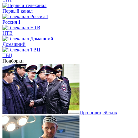
Первый канал
Россия 1
НТВ
Домашний
ТВЦ
Подборки
Про полицейских