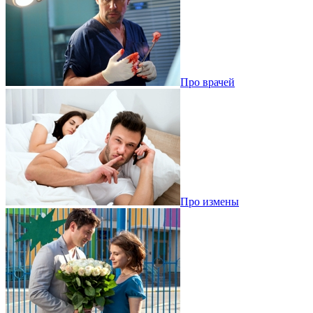
Про врачей
Про измены