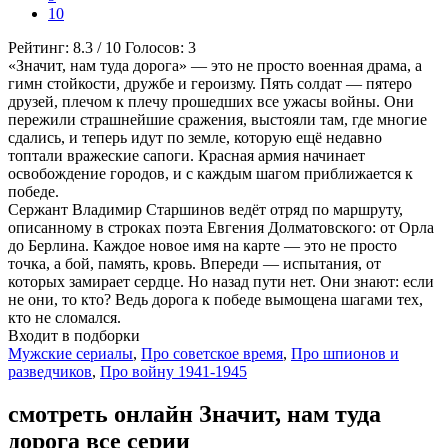
10
Рейтинг:
8.3
/
10
Голосов:
3
«Значит, нам туда дорога» — это не просто военная драма, а
гимн стойкости, дружбе и героизму. Пять солдат — пятеро
друзей, плечом к плечу прошедших все ужасы войны. Они
пережили страшнейшие сражения, выстояли там, где многие
сдались, и теперь идут по земле, которую ещё недавно
топтали вражеские сапоги. Красная армия начинает
освобождение городов, и с каждым шагом приближается к
победе.
Сержант Владимир Старшинов ведёт отряд по маршруту,
описанному в строках поэта Евгения Долматовского: от Орла
до Берлина. Каждое новое имя на карте — это не просто
точка, а бой, память, кровь. Впереди — испытания, от
которых замирает сердце. Но назад пути нет. Они знают: если
не они, то кто? Ведь дорога к победе вымощена шагами тех,
кто не сломался.
Входит в подборки
Мужские сериалы
,
Про советское время
,
Про шпионов и
разведчиков
,
Про войну 1941-1945
смотреть онлайн Значит, нам туда
дорога все серии