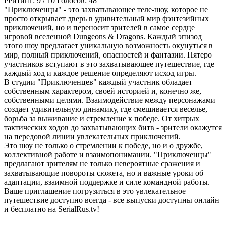
Рейтинг:
9
/
10
Голосов:
48
"Приключенцы" - это захватывающее теле-шоу, которое не
просто открывает дверь в удивительный мир фэнтезийных
приключений, но и переносит зрителей в самое сердце
игровой вселенной Dungeons & Dragons. Каждый эпизод
этого шоу предлагает уникальную возможность окунуться в
мир, полный приключений, опасностей и фантазии. Пятеро
участников вступают в это захватывающее путешествие, где
каждый ход и каждое решение определяют исход игры.
В студии "Приключенцев" каждый участник обладает
собственным характером, своей историей и, конечно же,
собственными целями. Взаимодействие между персонажами
создает удивительную динамику, где смешивается веселье,
борьба за выживание и стремление к победе. От хитрых
тактических ходов до захватывающих битв - зрители окажутся
на передовой линии увлекательных приключений.
Это шоу не только о стремлении к победе, но и о дружбе,
коллективной работе и взаимопонимании. "Приключенцы"
предлагают зрителям не только невероятные сражения и
захватывающие повороты сюжета, но и важные уроки об
адаптации, взаимной поддержке и силе командной работы.
Ваше приглашение погрузиться в это увлекательное
путешествие доступно всегда - все выпуски доступны онлайн
и бесплатно на SerialRus.tv!