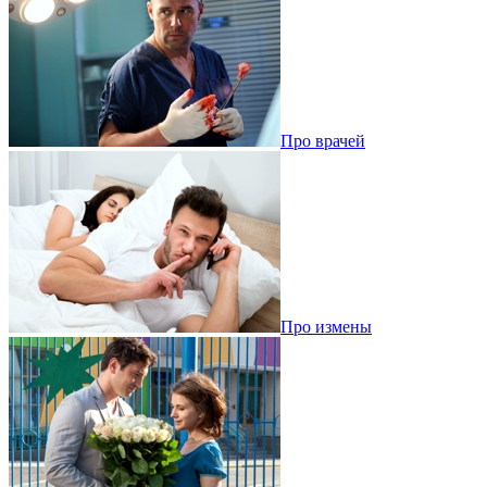
Про врачей
Про измены