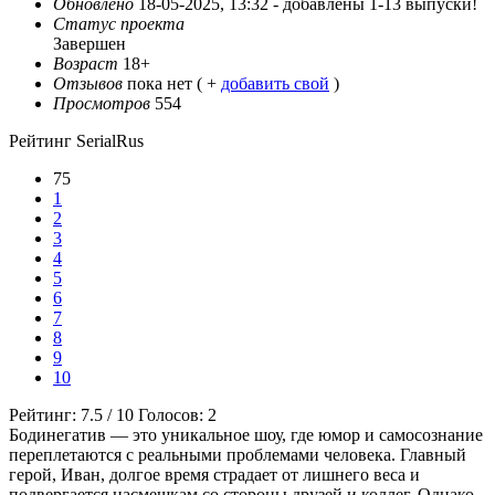
Обновлено
18-05-2025, 13:32 -
добавлены 1-13 выпуски!
Статус проекта
Завершен
Возраст
18+
Отзывов
пока нет ( +
добавить свой
)
Просмотров
554
Рейтинг SerialRus
75
1
2
3
4
5
6
7
8
9
10
Рейтинг:
7.5
/
10
Голосов:
2
Бодинегатив — это уникальное шоу, где юмор и самосознание
переплетаются с реальными проблемами человека. Главный
герой, Иван, долгое время страдает от лишнего веса и
подвергается насмешкам со стороны друзей и коллег. Однако