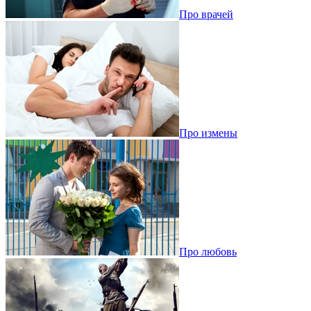
Про врачей
Про измены
Про любовь