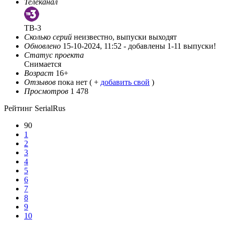
Телеканал
ТВ-3
Сколько серий
неизвестно, выпуски выходят
Обновлено
15-10-2024, 11:52 -
добавлены 1-11 выпуски!
Статус проекта
Снимается
Возраст
16+
Отзывов
пока нет ( +
добавить свой
)
Просмотров
1 478
Рейтинг SerialRus
90
1
2
3
4
5
6
7
8
9
10