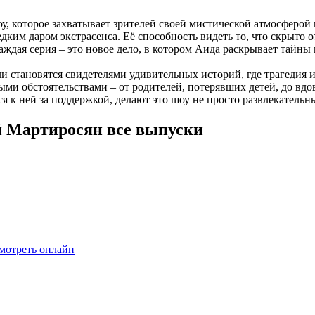
оу, которое захватывает зрителей своей мистической атмосферой
им даром экстрасенса. Её способность видеть то, что скрыто от
аждая серия – это новое дело, в котором Аида раскрывает тайн
 становятся свидетелями удивительных историй, где трагедия и
и обстоятельствами – от родителей, потерявших детей, до вдов
ся к ней за поддержкой, делают это шоу не просто развлекател
й Мартиросян все выпуски