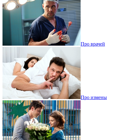
Про врачей
Про измены