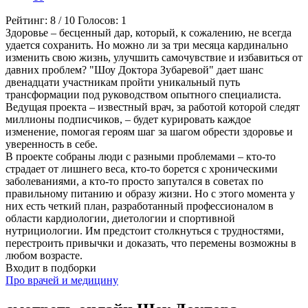
Рейтинг:
8
/
10
Голосов:
1
Здоровье – бесценный дар, который, к сожалению, не всегда
удается сохранить. Но можно ли за три месяца кардинально
изменить свою жизнь, улучшить самочувствие и избавиться от
давних проблем? "Шоу Доктора Зубаревой" дает шанс
двенадцати участникам пройти уникальный путь
трансформации под руководством опытного специалиста.
Ведущая проекта – известный врач, за работой которой следят
миллионы подписчиков, – будет курировать каждое
изменение, помогая героям шаг за шагом обрести здоровье и
уверенность в себе.
В проекте собраны люди с разными проблемами – кто-то
страдает от лишнего веса, кто-то борется с хроническими
заболеваниями, а кто-то просто запутался в советах по
правильному питанию и образу жизни. Но с этого момента у
них есть четкий план, разработанный профессионалом в
области кардиологии, диетологии и спортивной
нутрициологии. Им предстоит столкнуться с трудностями,
перестроить привычки и доказать, что перемены возможны в
любом возрасте.
Входит в подборки
Про врачей и медицину