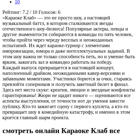
10
Рейтинг:
7.2
/
10
Голосов:
6
«Караоке Клаб» — это не просто шоу, а настоящий
музыкальный баттл, в котором сталкиваются звезды
отечественного шоу-бизнеса! Популярные актеры, певцы и
другие знаменитости собираются в команды по пять человек,
чтобы пройти через череду веселых и неожиданных
испытаний. Их ждет караоке-турнир с элементами
импровизации, юмора и даже интеллектуальных заданий. В
этом шоу важна не только способность петь, но и умение быть
ярким, зажигать зал и командно работать на победу.
Каждый выпуск превращается в настоящий концерт,
наполненный драйвом, неожиданными кавер-версиями и
забавными моментами. Участники борются за очки, стараясь
превзойти соперников и получить заветный билет в финал.
Здесь нет места скуке: креатив, эмоции и звездные конфликты
гарантированы! Жюри не щадит никого — оцениваются все
аспекты выступления, от точности нот до умения завести
публику. Кто-то зажигает сцену с первого куплета, а кто-то
превращает шоу в комедийную катастрофу, и именно в этом
кроется главный шарм проекта.
смотреть онлайн Караоке Клаб все