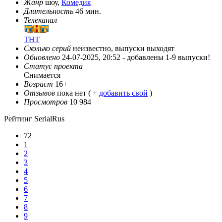
Жанр
шоу,
Комедия
Длительность
46 мин.
Телеканал
ТНТ
Сколько серий
неизвестно, выпуски выходят
Обновлено
24-07-2025, 20:52 -
добавлены 1-9 выпуски!
Статус проекта
Снимается
Возраст
16+
Отзывов
пока нет ( +
добавить свой
)
Просмотров
10 984
Рейтинг SerialRus
72
1
2
3
4
5
6
7
8
9