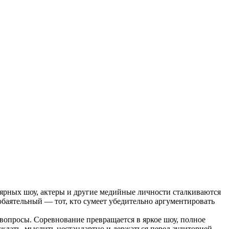
лярных шоу, актеры и другие медийные личности сталкиваются
баятельный — тот, кто сумеет убедительно аргументировать
опросы. Соревнование превращается в яркое шоу, полное
ждать, мыслить нестандартно и держаться перед аудиторией.