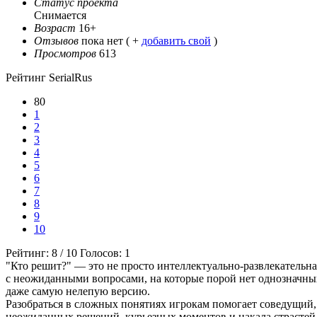
Статус проекта
Снимается
Возраст
16+
Отзывов
пока нет ( +
добавить свой
)
Просмотров
613
Рейтинг SerialRus
80
1
2
3
4
5
6
7
8
9
10
Рейтинг:
8
/
10
Голосов:
1
"Кто решит?" — это не просто интеллектуально-развлекательн
с неожиданными вопросами, на которые порой нет однозначных
даже самую нелепую версию.
Разобраться в сложных понятиях игрокам помогает соведущий
неожиданных решений, курьезных моментов и накала страстей. 