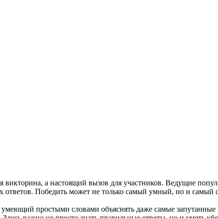
ая викторина, а настоящий вызов для участников. Ведущие попу
 ответов. Победить может не только самый умный, но и самый о
, умеющий простыми словами объяснять даже самые запутанные в
Здесь важно не просто знать правильные ответы, но и уметь убе