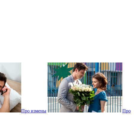
Про измены
Про