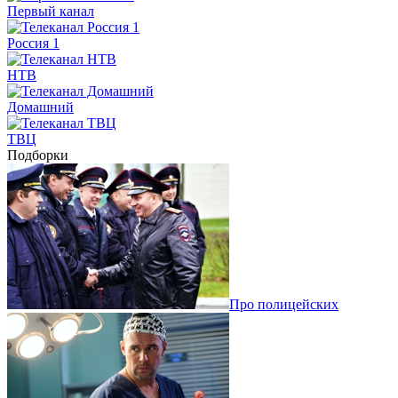
Первый канал
Россия 1
НТВ
Домашний
ТВЦ
Подборки
Про полицейских