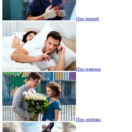
Про врачей
Про измены
Про любовь