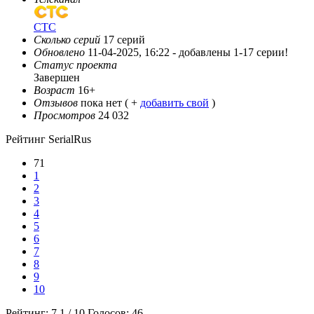
СТС
Сколько серий
17 серий
Обновлено
11-04-2025, 16:22 -
добавлены 1-17 серии!
Статус проекта
Завершен
Возраст
16+
Отзывов
пока нет ( +
добавить свой
)
Просмотров
24 032
Рейтинг SerialRus
71
1
2
3
4
5
6
7
8
9
10
Рейтинг:
7.1
/
10
Голосов:
46