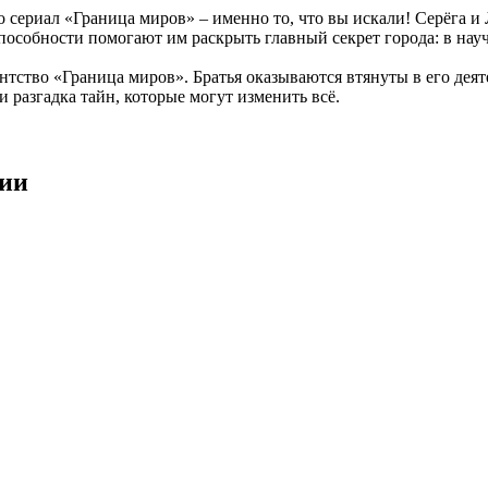
о сериал «Граница миров» – именно то, что вы искали! Серёга
способности помогают им раскрыть главный секрет города: в нау
ентство «Граница миров». Братья оказываются втянуты в его дея
 разгадка тайн, которые могут изменить всё.
рии