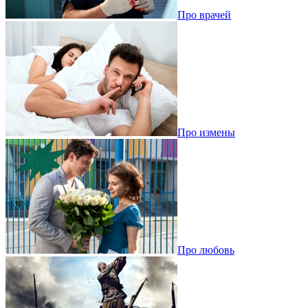
Про врачей
Про измены
Про любовь