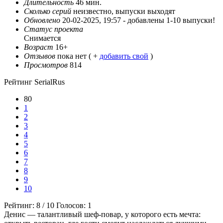
Длительность
46 мин.
Сколько серий
неизвестно, выпуски выходят
Обновлено
20-02-2025, 19:57 -
добавлены 1-10 выпуски!
Статус проекта
Снимается
Возраст
16+
Отзывов
пока нет ( +
добавить свой
)
Просмотров
814
Рейтинг SerialRus
80
1
2
3
4
5
6
7
8
9
10
Рейтинг:
8
/
10
Голосов:
1
Денис — талантливый шеф-повар, у которого есть мечта: