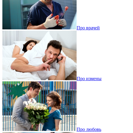
Про врачей
Про измены
Про любовь