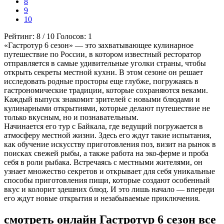
8
9
10
Рейтинг:
8
/
10
Голосов:
1
«Гастротур 6 сезон» — это захватывающее кулинарное
путешествие по России, в котором известный ресторатор
отправляется в самые удивительные уголки страны, чтобы
открыть секреты местной кухни. В этом сезоне он решает
исследовать родные просторы еще глубже, погружаясь в
гастрономические традиции, которые сохраняются веками.
Каждый выпуск знакомит зрителей с новыми блюдами и
кулинарными открытиями, которые делают путешествие не
только вкусным, но и познавательным.
Начинается его тур с Байкала, где ведущий погружается в
атмосферу местной жизни. Здесь его ждут такие испытания,
как обучение искусству приготовления поз, визит на рынок в
поисках свежей рыбы, а также работа на эко-ферме и проба
себя в роли рыбака. Встречаясь с местными жителями, он
узнает множество секретов и открывает для себя уникальные
способы приготовления пищи, которые создают особенный
вкус и колорит здешних блюд. И это лишь начало — впереди
его ждут новые открытия и незабываемые приключения.
смотреть онлайн Гастротур 6 сезон все