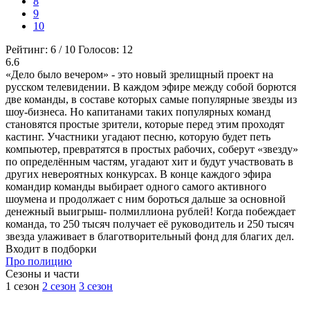
8
9
10
Рейтинг:
6
/
10
Голосов:
12
6.6
«Дело было вечером» - это новый зрелищный проект на
русском телевидении. В каждом эфире между собой борются
две команды, в составе которых самые популярные звезды из
шоу-бизнеса. Но капитанами таких популярных команд
становятся простые зрители, которые перед этим проходят
кастинг. Участники угадают песню, которую будет петь
компьютер, превратятся в простых рабочих, соберут «звезду»
по определённым частям, угадают хит и будут участвовать в
других невероятных конкурсах. В конце каждого эфира
командир команды выбирает одного самого активного
шоумена и продолжает с ним бороться дальше за основной
денежный выигрыш- полмиллиона рублей! Когда побеждает
команда, то 250 тысяч получает её руководитель и 250 тысяч
звезда улаживает в благотворительный фонд для благих дел.
Входит в подборки
Про полицию
Cезоны и части
1 сезон
2 сезон
3 сезон