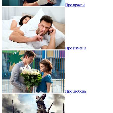
Про врачей
Про измены
Про любовь