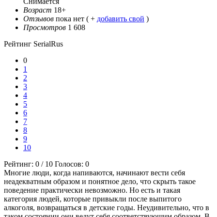
Снимается
Возраст
18+
Отзывов
пока нет ( +
добавить свой
)
Просмотров
1 608
Рейтинг SerialRus
0
1
2
3
4
5
6
7
8
9
10
Рейтинг:
0
/
10
Голосов:
0
Многие люди, когда напиваются, начинают вести себя
неадекватным образом и понятное дело, что скрыть такое
поведение практически невозможно. Но есть и такая
категория людей, которые привыкли после выпитого
алкоголя, возвращаться в детские годы. Неудивительно, что в
таком состоянии они ведут себя соответствующим образом. В