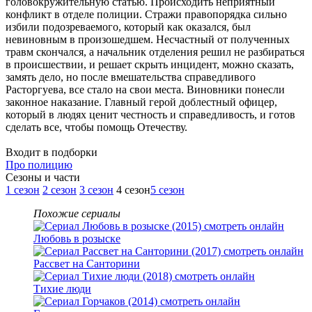
головокружительную статью. Происходить неприятный
конфликт в отделе полиции. Стражи правопорядка сильно
избили подозреваемого, который как оказался, был
невиновным в произошедшем. Несчастный от полученных
травм скончался, а начальник отделения решил не разбираться
в происшествии, и решает скрыть инцидент, можно сказать,
замять дело, но после вмешательства справедливого
Расторгуева, все стало на свои места. Виновники понесли
законное наказание. Главный герой доблестный офицер,
который в людях ценит честность и справедливость, и готов
сделать все, чтобы помощь Отечеству.
Входит в подборки
Про полицию
Cезоны и части
1 сезон
2 сезон
3 сезон
4 сезон
5 сезон
Похожие сериалы
Любовь в розыске
Рассвет на Санторини
Тихие люди