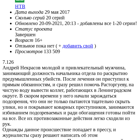
НТВ
Дата выхода
29 мая 2017
Сколько серий
20 серий
Обновлено
20-09-2021, 20:13 -
добавлены все 1-20 серии!
Статус проекта
Завершен
Возраст
16+
Отзывов
пока нет ( +
добавить свой
)
Просмотров
133 509
7.126
Андрей Некрасов молодой и привлекательный мужчина,
занимающий должность начальника отдела по раскрытию
предумышленных убийств. После лечения он приступил к
прямым обязанностям, и сразу решил помочь Расторгуеву, на
чистую воду вывести коллег, работающих в Ленинградском
округе. В скором времени у него начали зарождаться
подозрения, что они не только пытаются тщательно скрыть
улики, но и покрывают коварных преступников, занимаются
избиванием подозреваемых и ради обогащения готовы пойти
на все. Все их противозаконные действия легко сходили из
рук.
Однажды данное происшествие попадает в прессу, и
журналисты сразу решают написать об этом