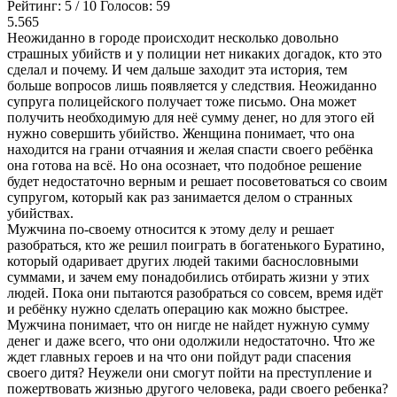
Рейтинг:
5
/
10
Голосов:
59
5.565
Неожиданно в городе происходит несколько довольно
страшных убийств и у полиции нет никаких догадок, кто это
сделал и почему. И чем дальше заходит эта история, тем
больше вопросов лишь появляется у следствия. Неожиданно
супруга полицейского получает тоже письмо. Она может
получить необходимую для неё сумму денег, но для этого ей
нужно совершить убийство. Женщина понимает, что она
находится на грани отчаяния и желая спасти своего ребёнка
она готова на всё. Но она осознает, что подобное решение
будет недостаточно верным и решает посоветоваться со своим
супругом, который как раз занимается делом о странных
убийствах.
Мужчина по-своему относится к этому делу и решает
разобраться, кто же решил поиграть в богатенького Буратино,
который одаривает других людей такими баснословными
суммами, и зачем ему понадобились отбирать жизни у этих
людей. Пока они пытаются разобраться со совсем, время идёт
и ребёнку нужно сделать операцию как можно быстрее.
Мужчина понимает, что он нигде не найдет нужную сумму
денег и даже всего, что они одолжили недостаточно. Что же
ждет главных героев и на что они пойдут ради спасения
своего дитя? Неужели они смогут пойти на преступление и
пожертвовать жизнью другого человека, ради своего ребенка?