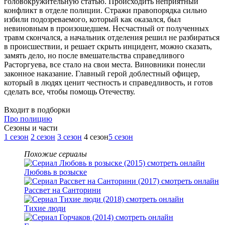
головокружительную статью. Происходить неприятный
конфликт в отделе полиции. Стражи правопорядка сильно
избили подозреваемого, который как оказался, был
невиновным в произошедшем. Несчастный от полученных
травм скончался, а начальник отделения решил не разбираться
в происшествии, и решает скрыть инцидент, можно сказать,
замять дело, но после вмешательства справедливого
Расторгуева, все стало на свои места. Виновники понесли
законное наказание. Главный герой доблестный офицер,
который в людях ценит честность и справедливость, и готов
сделать все, чтобы помощь Отечеству.
Входит в подборки
Про полицию
Cезоны и части
1 сезон
2 сезон
3 сезон
4 сезон
5 сезон
Похожие сериалы
Любовь в розыске
Рассвет на Санторини
Тихие люди