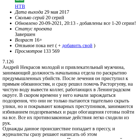
НТВ
Дата выхода
29 мая 2017
Сколько серий
20 серий
Обновлено
20-09-2021, 20:13 -
добавлены все 1-20 серии!
Статус проекта
Завершен
Возраст
16+
Отзывов
пока нет ( +
добавить свой
)
Просмотров
133 569
7.126
Андрей Некрасов молодой и привлекательный мужчина,
занимающий должность начальника отдела по раскрытию
предумышленных убийств. После лечения он приступил к
прямым обязанностям, и сразу решил помочь Расторгуеву, на
чистую воду вывести коллег, работающих в Ленинградском
округе. В скором времени у него начали зарождаться
подозрения, что они не только пытаются тщательно скрыть
улики, но и покрывают коварных преступников, занимаются
избиванием подозреваемых и ради обогащения готовы пойти
на все. Все их противозаконные действия легко сходили из
рук.
Однажды данное происшествие попадает в прессу, и
журналисты сразу решают написать об этом