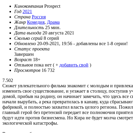
Кинокомпания
Prospect
Год
2021
Страна
Россия
Жанр
Комедия
,
Драма
Длительность
25 мин.
Дата выхода
20 августа 2021
Сколько серий
8 серий
Обновлено
20-09-2021, 19:56 -
добавлены все 1-8 серии!
Статус проекта
Завершен
Возраст
18+
Отзывов
пока нет ( +
добавить свой
)
Просмотров
16 732
7.502
Сюжет увлекательного фильма знакомит с молодым и привлек
изменить свое существование, и уезжает в столицу, поступив у
домой, прибыв на родину, он начинает замечать, что здесь все
начали вырубать, а река превратилась в канаву, куда сбрасыв
фабрикой, и полностью захватил власть целого региона. Пожил
главный герой без претензий передает все полномочия приятелю
будут идти против бизнесмена. Но Кира не будет молча смотре
экологической катастрофы.