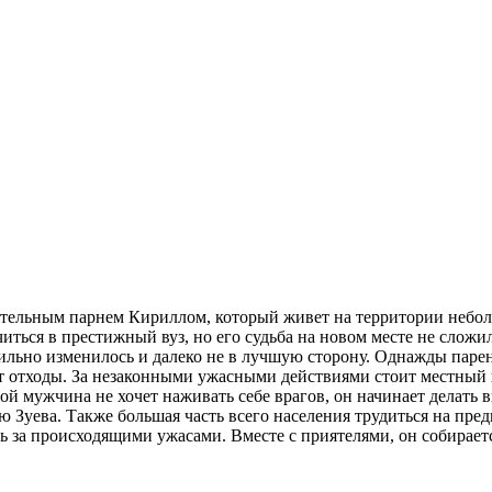
ательным парнем Кириллом, который живет на территории небо
читься в престижный вуз, но его судьба на новом месте не слож
 сильно изменилось и далеко не в лучшую сторону. Однажды парен
ают отходы. За незаконными ужасными действиями стоит местный
ой мужчина не хочет наживать себе врагов, он начинает делать 
 Зуева. Также большая часть всего населения трудиться на пред
ть за происходящими ужасами. Вместе с приятелями, он собирает