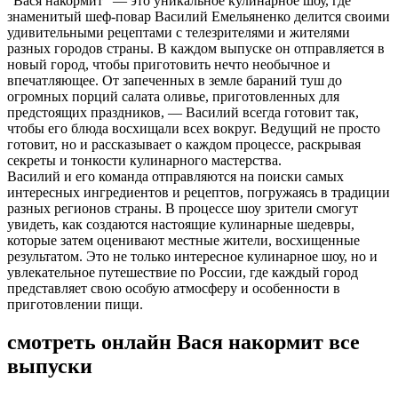
"Вася накормит" — это уникальное кулинарное шоу, где
знаменитый шеф-повар Василий Емельяненко делится своими
удивительными рецептами с телезрителями и жителями
разных городов страны. В каждом выпуске он отправляется в
новый город, чтобы приготовить нечто необычное и
впечатляющее. От запеченных в земле бараний туш до
огромных порций салата оливье, приготовленных для
предстоящих праздников, — Василий всегда готовит так,
чтобы его блюда восхищали всех вокруг. Ведущий не просто
готовит, но и рассказывает о каждом процессе, раскрывая
секреты и тонкости кулинарного мастерства.
Василий и его команда отправляются на поиски самых
интересных ингредиентов и рецептов, погружаясь в традиции
разных регионов страны. В процессе шоу зрители смогут
увидеть, как создаются настоящие кулинарные шедевры,
которые затем оценивают местные жители, восхищенные
результатом. Это не только интересное кулинарное шоу, но и
увлекательное путешествие по России, где каждый город
представляет свою особую атмосферу и особенности в
приготовлении пищи.
смотреть онлайн Вася накормит все
выпуски