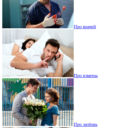
Про врачей
Про измены
Про любовь