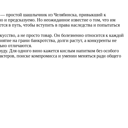
вел — простой шашлычник из Челябинска, привыкший к
о и предсказуемо. Но неожиданное известие о том, что им
ся в путь, чтобы вступить в права наследства и попытаться
кусство, а не просто товар. Он болезненно относится к каждой
ятие на грани банкротства, долги растут, а конкуренты не
льно отличаются.
уду. Для одного вино кажется кислым напитком без особого
актеров, поиске компромисса и умении меняться ради общего