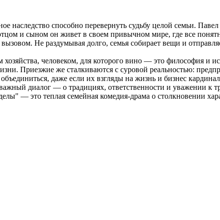
йное наследство способно перевернуть судьбу целой семьи. Па
тцом и сыном он живет в своем привычном мире, где все понятн
ызовом. Не раздумывая долго, семья собирает вещи и отправляет
 хозяйства, человеком, для которого вино — это философия и ис
изни. Приезжие же сталкиваются с суровой реальностью: предпри
объединиться, даже если их взгляды на жизнь и бизнес кардина
ажный диалог — о традициях, ответственности и уважении к тр
делы" — это теплая семейная комедия-драма о столкновении хар