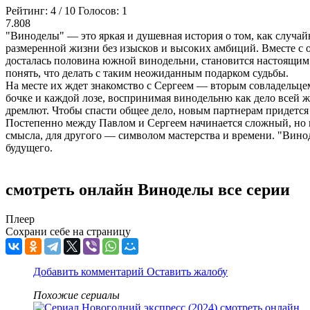
Рейтинг:
4
/
10
Голосов:
1
7.808
"Виноделы" — это яркая и душевная история о том, как случа
размеренной жизни без изысков и высоких амбиций. Вместе с о
досталась половина южной винодельни, становится настоящим в
понять, что делать с таким неожиданным подарком судьбы.
На месте их ждет знакомство с Сергеем — вторым совладельцем
бочке и каждой лозе, воспринимая винодельню как дело всей ж
дремлют. Чтобы спасти общее дело, новым партнерам придется 
Постепенно между Павлом и Сергеем начинается сложный, но в
смысла, для другого — символом мастерства и времени. "Вино
будущего.
смотреть онлайн Виноделы все серии
Плеер
Сохрани себе на страницу
Добавить комментарий
Оставить жалобу
Похожие сериалы