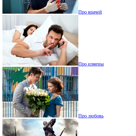
Про врачей
Про измены
Про любовь