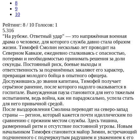
8
9
10
Рейтинг:
8
/
10
Голосов:
1
5.316
"На рубеже. Ответный удар" — это напряжённая военная
драма о человеке, для которого служба давно стала образом
жизни. Тимофей Смолин несколько лет проводит на
Северном Кавказе, ежедневно сталкиваясь с опасностью,
потерями и необходимостью принимать решения за доли
секунды. Постоянный риск, боевые выходы и
ответственность за подчинённых закаляют его характер,
превращая молодого бойца в опытного офицера.
Дослужившись до звания капитана, Тимофей получает
серьёзное ранение, после которого надолго оказывается в
госпитале. Вынужденная пауза становится для него тяжелым
испытанием, ведь война, как ни парадоксально, успела стать
для него привычной средой.
После выздоровления Смолина переводят на северо-запад
страны — регион, который кажется почти идиллическим по
сравнению с прежним местом службы. Здесь тишина,
размеренный ритм и отсутствие постоянной угрозы. Новым
начальником Тимофея становится майор Зимин, встречающий
подчиненного с подчеркнутым радушием и уважением к его