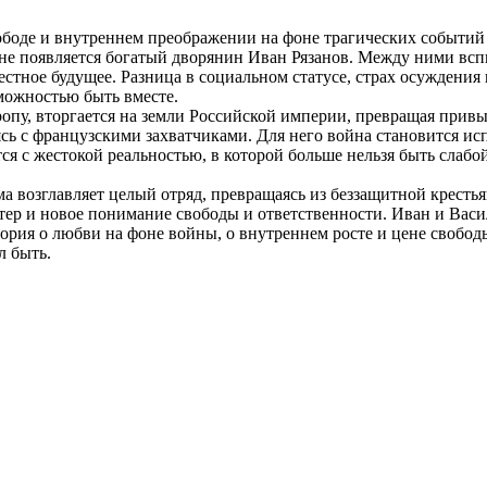
ободе и внутреннем преображении на фоне трагических событий 
и не появляется богатый дворянин Иван Рязанов. Между ними всп
стное будущее. Разница в социальном статусе, страх осуждени
можностью быть вместе.
пу, вторгается на земли Российской империи, превращая привыч
сь с французскими захватчиками. Для него война становится ис
я с жестокой реальностью, в которой больше нельзя быть слабой
ама возглавляет целый отряд, превращаясь из беззащитной крес
тер и новое понимание свободы и ответственности. Иван и Васил
ория о любви на фоне войны, о внутреннем росте и цене свобод
л быть.