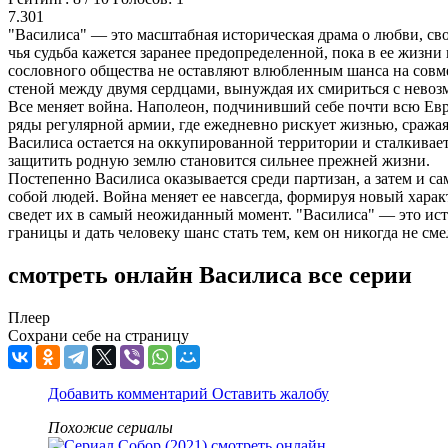
7.301
"Василиса" — это масштабная историческая драма о любви, св
чья судьба кажется заранее предопределенной, пока в ее жизн
сословного общества не оставляют влюбленным шанса на совме
стеной между двумя сердцами, вынуждая их смириться с невоз
Все меняет война. Наполеон, подчинивший себе почти всю Евро
ряды регулярной армии, где ежедневно рискует жизнью, сражая
Василиса остается на оккупированной территории и сталкиваетс
защитить родную землю становится сильнее прежней жизни.
Постепенно Василиса оказывается среди партизан, а затем и с
собой людей. Война меняет ее навсегда, формируя новый харак
сведет их в самый неожиданный момент. "Василиса" — это ист
границы и дать человеку шанс стать тем, кем он никогда не сме
смотреть онлайн Василиса все серии
Плеер
Сохрани себе на страницу
Добавить комментарий
Оставить жалобу
Похожие сериалы