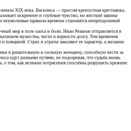
начала XIX века. Василиса — простая крепостная крестьянка,
ыхивает искреннее и глубокое чувство, но жесткие законы
я и неумолимые правила времени становятся непреодолимой
ный мир в поле хаоса и боли. Иван Рязанов отправляется в
пытанием мужества, чести и верности долгу. Тем временем
 и покорной. Страх и утраты закаляют ее характер, а желание
тьянки в решительную и сильную женщину, способную вести за
иса идут разными путями, не подозревая, что судьба вновь
ы, о том, как великие потрясения способны разрушить прежние