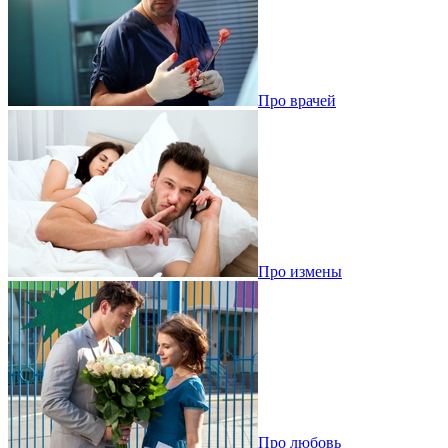
Про врачей
Про измены
Про любовь