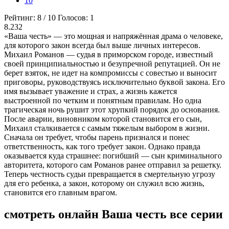
10
Рейтинг:
8
/
10
Голосов:
1
8.232
«Ваша честь» — это мощная и напряжённая драма о человеке,
для которого закон всегда был выше личных интересов.
Михаил Романов — судья в приморском городе, известный
своей принципиальностью и безупречной репутацией. Он не
берет взяток, не идет на компромиссы с совестью и выносит
приговоры, руководствуясь исключительно буквой закона. Его
имя вызывает уважение и страх, а жизнь кажется
выстроенной по четким и понятным правилам. Но одна
трагическая ночь рушит этот хрупкий порядок до основания.
После аварии, виновником которой становится его сын,
Михаил сталкивается с самым тяжелым выбором в жизни.
Сначала он требует, чтобы парень признался и понес
ответственность, как того требует закон. Однако правда
оказывается куда страшнее: погибший — сын криминального
авторитета, которого сам Романов ранее отправил за решетку.
Теперь честность судьи превращается в смертельную угрозу
для его ребенка, а закон, которому он служил всю жизнь,
становится его главным врагом.
смотреть онлайн Ваша честь все серии