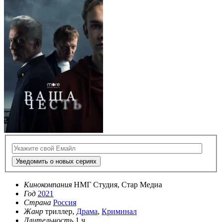
Уведомить о новых сериях
Кинокомпания
НМГ Студия, Стар Медиа
Год
2021
Страна
Россия
Жанр
триллер,
Драма
,
Криминал
Длительность
1 ч