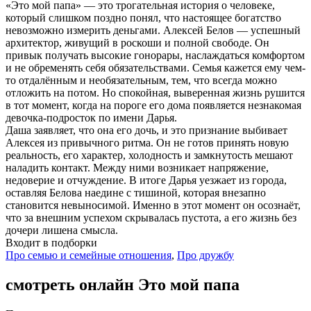
«Это мой папа» — это трогательная история о человеке,
который слишком поздно понял, что настоящее богатство
невозможно измерить деньгами. Алексей Белов — успешный
архитектор, живущий в роскоши и полной свободе. Он
привык получать высокие гонорары, наслаждаться комфортом
и не обременять себя обязательствами. Семья кажется ему чем-
то отдалённым и необязательным, тем, что всегда можно
отложить на потом. Но спокойная, выверенная жизнь рушится
в тот момент, когда на пороге его дома появляется незнакомая
девочка-подросток по имени Дарья.
Даша заявляет, что она его дочь, и это признание выбивает
Алексея из привычного ритма. Он не готов принять новую
реальность, его характер, холодность и замкнутость мешают
наладить контакт. Между ними возникает напряжение,
недоверие и отчуждение. В итоге Дарья уезжает из города,
оставляя Белова наедине с тишиной, которая внезапно
становится невыносимой. Именно в этот момент он осознаёт,
что за внешним успехом скрывалась пустота, а его жизнь без
дочери лишена смысла.
Входит в подборки
Про семью и семейные отношения
,
Про дружбу
смотреть онлайн Это мой папа