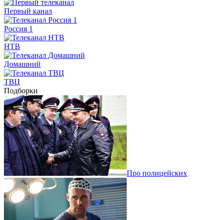
Первый канал
Россия 1
НТВ
Домашний
ТВЦ
Подборки
Про полицейских