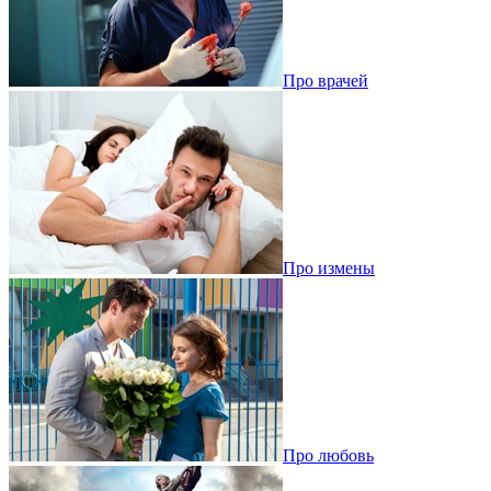
Про врачей
Про измены
Про любовь