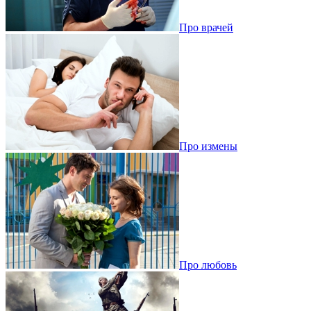
Про врачей
Про измены
Про любовь