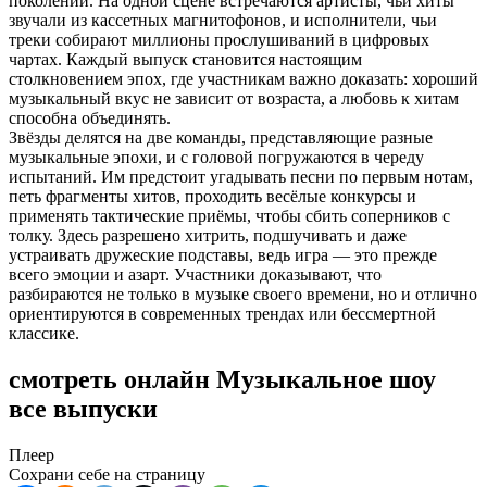
поколений. На одной сцене встречаются артисты, чьи хиты
звучали из кассетных магнитофонов, и исполнители, чьи
треки собирают миллионы прослушиваний в цифровых
чартах. Каждый выпуск становится настоящим
столкновением эпох, где участникам важно доказать: хороший
музыкальный вкус не зависит от возраста, а любовь к хитам
способна объединять.
Звёзды делятся на две команды, представляющие разные
музыкальные эпохи, и с головой погружаются в череду
испытаний. Им предстоит угадывать песни по первым нотам,
петь фрагменты хитов, проходить весёлые конкурсы и
применять тактические приёмы, чтобы сбить соперников с
толку. Здесь разрешено хитрить, подшучивать и даже
устраивать дружеские подставы, ведь игра — это прежде
всего эмоции и азарт. Участники доказывают, что
разбираются не только в музыке своего времени, но и отлично
ориентируются в современных трендах или бессмертной
классике.
смотреть онлайн Музыкальное шоу
все выпуски
Плеер
Сохрани себе на страницу