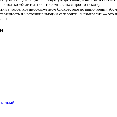
настолько убедительно, что сомневаться просто некогда.
ия в якобы крупнобюджетном блокбастере до выполнения абсурд
ерянность и настоящие эмоции селебрити. "Разыграли" — это шо
рали.
ки