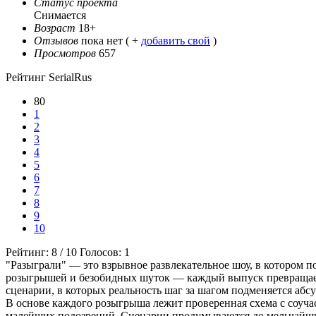
Статус проекта
Снимается
Возраст
18+
Отзывов
пока нет ( +
добавить свой
)
Просмотров
657
Рейтинг SerialRus
80
1
2
3
4
5
6
7
8
9
10
Рейтинг:
8
/
10
Голосов:
1
"Разыграли" — это взрывное развлекательное шоу, в котором 
розыгрышей и безобидных шуток — каждый выпуск превращаетс
сценарии, в которых реальность шаг за шагом подменяется абс
В основе каждого розыгрыша лежит проверенная схема с соуча
малейших подозрений. Сценарии продумываются до мельчайших 