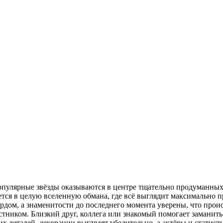
популярные звёзды оказываются в центре тщательно продуманны
я в целую вселенную обмана, где всё выглядит максимально п
урдом, а знаменитости до последнего момента уверены, что прои
стником. Близкий друг, коллега или знакомый помогает заманит
деталей, декорации выглядят убедительно, а актёры и статисты