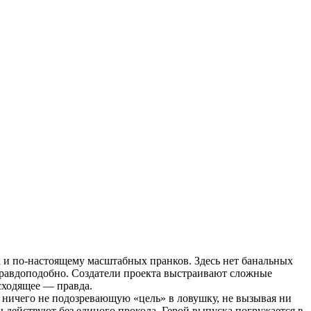
х и по-настоящему масштабных пранков. Здесь нет банальных
равдоподобно. Создатели проекта выстраивают сложные
сходящее — правда.
ь ничего не подозревающую «цель» в ловушку, не вызывая ни
 действуют без единого прокола. Герой выпуска погружается в