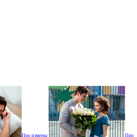
Про измены
Про