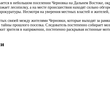
вается в небольшом поселении Черновка на Дальнем Востоке, 
жает лесопилку, а на месте происшествия находят сильно обгор
рокуратуры. Несмотря на уверения местных властей и жителей, 
ытых связей между жителями Черновки, которые выходят за рам
тайны прошлого поселка. Следователь постепенно собирает моза
ит зрителя в напряжении, постепенно раскрывая истинные моти
ии